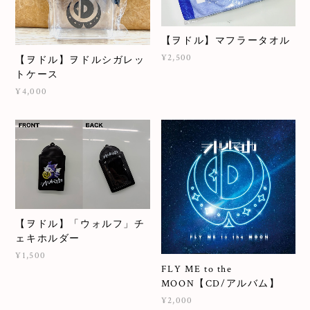
【ヲドル】マフラータオル
¥2,500
【ヲドル】ヲドルシガレッ
トケース
¥4,000
【ヲドル】「ウォルフ」チ
ェキホルダー
¥1,500
FLY ME to the
MOON【CD/アルバム】
¥2,000