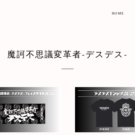
HOME
魔訶不思議変革者-デスデス-