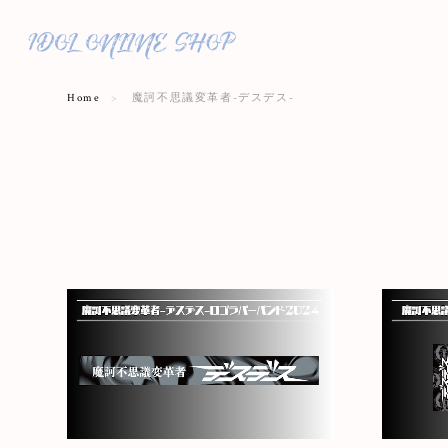
Home
魔訶不思議変革者-デスデス-