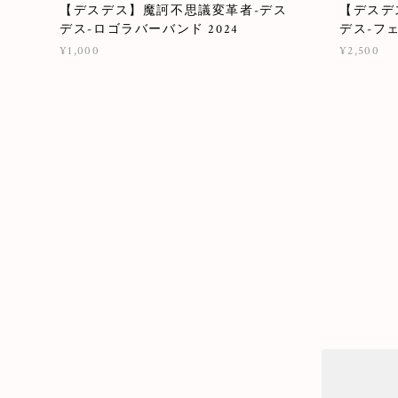
【デスデス】魔訶不思議変革者-デス
【デスデ
デス-ロゴラバーバンド 2024
デス-フェ
¥1,000
¥2,500