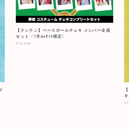
【テンテン】ベースボールチェキ メンバー全員
セット〈7月&6ｾｯﾄ限定〉
¥10,000
イ
【
キ
¥3